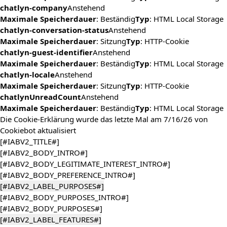
chatlyn-company
Anstehend
Maximale Speicherdauer
: Beständig
Typ
: HTML Local Storage
chatlyn-conversation-status
Anstehend
Maximale Speicherdauer
: Sitzung
Typ
: HTTP-Cookie
chatlyn-guest-identifier
Anstehend
Maximale Speicherdauer
: Beständig
Typ
: HTML Local Storage
chatlyn-locale
Anstehend
Maximale Speicherdauer
: Sitzung
Typ
: HTTP-Cookie
chatlynUnreadCount
Anstehend
Maximale Speicherdauer
: Beständig
Typ
: HTML Local Storage
Die Cookie-Erklärung wurde das letzte Mal am 7/16/26 von
Cookiebot
aktualisiert
[#IABV2_TITLE#]
[#IABV2_BODY_INTRO#]
[#IABV2_BODY_LEGITIMATE_INTEREST_INTRO#]
[#IABV2_BODY_PREFERENCE_INTRO#]
[#IABV2_LABEL_PURPOSES#]
[#IABV2_BODY_PURPOSES_INTRO#]
[#IABV2_BODY_PURPOSES#]
[#IABV2_LABEL_FEATURES#]