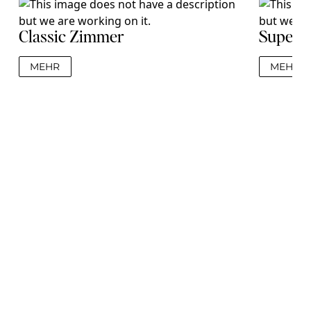
Classic Zimmer
Superi
MEHR
MEHR