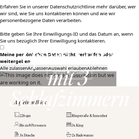
Erfahren Sie in unserer Datenschutzrichtlinie mehr darüber, wer
wir sind, wie Sie uns kontaktieren können und wie wir
personenbezogene Daten verarbeiten.
Bitte geben Sie Ihre Einwilligungs-ID und das Datum an, wenn
Sie uns bezüglich Ihrer Einwilligung kontaktieren.
Opera Suite 
Meine persönlichen Daten nicht verkaufen oder
weitergeben
Alle zulassen
Anpassen
Auswahl erlauben
Ablehnen
mit 3 
JETZT BUCHEN
Schlafzimmern
Auf einen Blick
226 qm
Ringstraße & Innenhof
Bis zu 8 Personen
3x King
3x Dusche
2x Badewanne