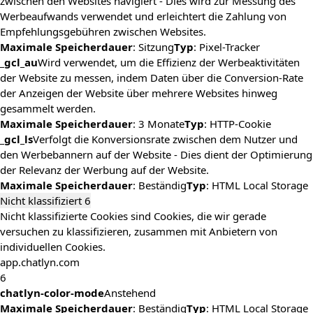
zwischen den Websites navigiert - Dies wird zur Messung des
Werbeaufwands verwendet und erleichtert die Zahlung von
Empfehlungsgebühren zwischen Websites.
Maximale Speicherdauer
: Sitzung
Typ
: Pixel-Tracker
_gcl_au
Wird verwendet, um die Effizienz der Werbeaktivitäten
der Website zu messen, indem Daten über die Conversion-Rate
der Anzeigen der Website über mehrere Websites hinweg
gesammelt werden.
Maximale Speicherdauer
: 3 Monate
Typ
: HTTP-Cookie
_gcl_ls
Verfolgt die Konversionsrate zwischen dem Nutzer und
den Werbebannern auf der Website - Dies dient der Optimierung
der Relevanz der Werbung auf der Website.
Maximale Speicherdauer
: Beständig
Typ
: HTML Local Storage
Nicht klassifiziert
6
Nicht klassifizierte Cookies sind Cookies, die wir gerade
versuchen zu klassifizieren, zusammen mit Anbietern von
individuellen Cookies.
app.chatlyn.com
6
chatlyn-color-mode
Anstehend
Maximale Speicherdauer
: Beständig
Typ
: HTML Local Storage