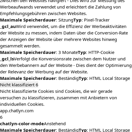
zwischen den Websites navigiert - Dies wird zur Messung des
Werbeaufwands verwendet und erleichtert die Zahlung von
Empfehlungsgebühren zwischen Websites.
Maximale Speicherdauer
: Sitzung
Typ
: Pixel-Tracker
_gcl_au
Wird verwendet, um die Effizienz der Werbeaktivitäten
der Website zu messen, indem Daten über die Conversion-Rate
der Anzeigen der Website über mehrere Websites hinweg
gesammelt werden.
Maximale Speicherdauer
: 3 Monate
Typ
: HTTP-Cookie
_gcl_ls
Verfolgt die Konversionsrate zwischen dem Nutzer und
den Werbebannern auf der Website - Dies dient der Optimierung
der Relevanz der Werbung auf der Website.
Maximale Speicherdauer
: Beständig
Typ
: HTML Local Storage
Nicht klassifiziert
6
Nicht klassifizierte Cookies sind Cookies, die wir gerade
versuchen zu klassifizieren, zusammen mit Anbietern von
individuellen Cookies.
app.chatlyn.com
6
chatlyn-color-mode
Anstehend
Maximale Speicherdauer
: Beständig
Typ
: HTML Local Storage