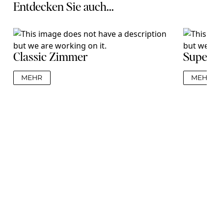
Entdecken Sie auch...
Classic Zimmer
Superi
MEHR
MEHR