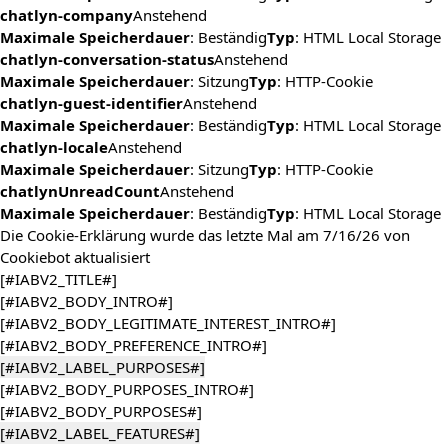
chatlyn-company
Anstehend
Maximale Speicherdauer
: Beständig
Typ
: HTML Local Storage
chatlyn-conversation-status
Anstehend
Maximale Speicherdauer
: Sitzung
Typ
: HTTP-Cookie
chatlyn-guest-identifier
Anstehend
Maximale Speicherdauer
: Beständig
Typ
: HTML Local Storage
chatlyn-locale
Anstehend
Maximale Speicherdauer
: Sitzung
Typ
: HTTP-Cookie
chatlynUnreadCount
Anstehend
Maximale Speicherdauer
: Beständig
Typ
: HTML Local Storage
Die Cookie-Erklärung wurde das letzte Mal am 7/16/26 von
Cookiebot
aktualisiert
[#IABV2_TITLE#]
[#IABV2_BODY_INTRO#]
[#IABV2_BODY_LEGITIMATE_INTEREST_INTRO#]
[#IABV2_BODY_PREFERENCE_INTRO#]
[#IABV2_LABEL_PURPOSES#]
[#IABV2_BODY_PURPOSES_INTRO#]
[#IABV2_BODY_PURPOSES#]
[#IABV2_LABEL_FEATURES#]