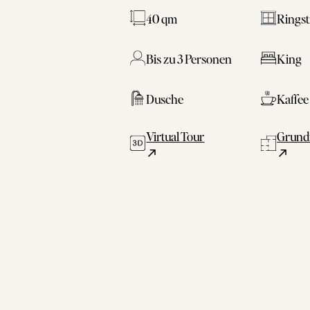
40 qm
Ringst
Bis zu 3 Personen
King
Dusche
Kaffee
Virtual Tour
Grund