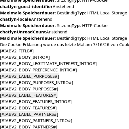
Maximale Speicherdauer
: Sitzung
Typ
: HTTP-Cookie
chatlyn-guest-identifier
Anstehend
Maximale Speicherdauer
: Beständig
Typ
: HTML Local Storage
chatlyn-locale
Anstehend
Maximale Speicherdauer
: Sitzung
Typ
: HTTP-Cookie
chatlynUnreadCount
Anstehend
Maximale Speicherdauer
: Beständig
Typ
: HTML Local Storage
Die Cookie-Erklärung wurde das letzte Mal am 7/16/26 von
Cook
[#IABV2_TITLE#]
[#IABV2_BODY_INTRO#]
[#IABV2_BODY_LEGITIMATE_INTEREST_INTRO#]
[#IABV2_BODY_PREFERENCE_INTRO#]
[#IABV2_LABEL_PURPOSES#]
[#IABV2_BODY_PURPOSES_INTRO#]
[#IABV2_BODY_PURPOSES#]
[#IABV2_LABEL_FEATURES#]
[#IABV2_BODY_FEATURES_INTRO#]
[#IABV2_BODY_FEATURES#]
[#IABV2_LABEL_PARTNERS#]
[#IABV2_BODY_PARTNERS_INTRO#]
[#IABV2_BODY_PARTNERS#]