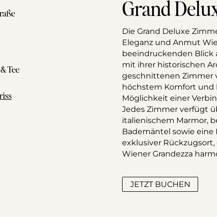
Grand Delu
raße
Die Grand Deluxe Zimmer
Eleganz und Anmut Wien
beeindruckenden Blick 
mit ihrer historischen A
 & Tee
geschnittenen Zimmer ve
höchstem Komfort und b
riss
Möglichkeit einer Verbi
Jedes Zimmer verfügt ü
italienischem Marmor, b
Bademäntel sowie eine 
exklusiver Rückzugsort, 
Wiener Grandezza harmo
JETZT BUCHEN