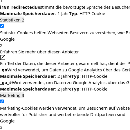
1
i18n_redirected
Bestimmt die bevorzugte Sprache des Besuchers
Maximale Speicherdauer
: 1 Jahr
Typ
: HTTP-Cookie
Statistiken
2
Statistik-Cookies helfen Webseiten-Besitzern zu verstehen, wi
Google
2
Erfahren Sie mehr über diesen Anbieter
Ein Teil der Daten, die dieser Anbieter gesammelt hat, dient de
_ga
Wird verwendet, um Daten zu Google Analytics über das Gerä
Maximale Speicherdauer
: 2 Jahre
Typ
: HTTP-Cookie
_ga_#
Wird verwendet, um Daten zu Google Analytics über das G
Maximale Speicherdauer
: 2 Jahre
Typ
: HTTP-Cookie
Marketing
3
Marketing-Cookies werden verwendet, um Besuchern auf Webseiten
wertvoller für Publisher und werbetreibende Drittparteien sind.
Google
3