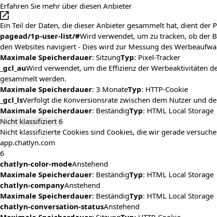
Erfahren Sie mehr über diesen Anbieter
Ein Teil der Daten, die dieser Anbieter gesammelt hat, dient de
pagead/1p-user-list/#
Wird verwendet, um zu tracken, ob der 
den Websites navigiert - Dies wird zur Messung des Werbeaufw
Maximale Speicherdauer
: Sitzung
Typ
: Pixel-Tracker
_gcl_au
Wird verwendet, um die Effizienz der Werbeaktivitäten 
gesammelt werden.
Maximale Speicherdauer
: 3 Monate
Typ
: HTTP-Cookie
_gcl_ls
Verfolgt die Konversionsrate zwischen dem Nutzer und de
Maximale Speicherdauer
: Beständig
Typ
: HTML Local Storage
Nicht klassifiziert
6
Nicht klassifizierte Cookies sind Cookies, die wir gerade versuch
app.chatlyn.com
6
chatlyn-color-mode
Anstehend
Maximale Speicherdauer
: Beständig
Typ
: HTML Local Storage
chatlyn-company
Anstehend
Maximale Speicherdauer
: Beständig
Typ
: HTML Local Storage
chatlyn-conversation-status
Anstehend