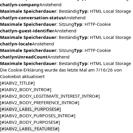
chatlyn-company
Anstehend
Maximale Speicherdauer
: Beständig
Typ
: HTML Local Storage
chatlyn-conversation-status
Anstehend
Maximale Speicherdauer
: Sitzung
Typ
: HTTP-Cookie
chatlyn-guest-identifier
Anstehend
Maximale Speicherdauer
: Beständig
Typ
: HTML Local Storage
chatlyn-locale
Anstehend
Maximale Speicherdauer
: Sitzung
Typ
: HTTP-Cookie
chatlynUnreadCount
Anstehend
Maximale Speicherdauer
: Beständig
Typ
: HTML Local Storage
Die Cookie-Erklärung wurde das letzte Mal am 7/16/26 von
Cookiebot
aktualisiert
[#IABV2_TITLE#]
[#IABV2_BODY_INTRO#]
[#IABV2_BODY_LEGITIMATE_INTEREST_INTRO#]
[#IABV2_BODY_PREFERENCE_INTRO#]
[#IABV2_LABEL_PURPOSES#]
[#IABV2_BODY_PURPOSES_INTRO#]
[#IABV2_BODY_PURPOSES#]
[#IABV2_LABEL_FEATURES#]