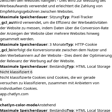
zwischen den Websites navigiert - Dies wird zur Messung des
Werbeaufwands verwendet und erleichtert die Zahlung von
Empfehlungsgebühren zwischen Websites.
Maximale Speicherdauer
: Sitzung
Typ
: Pixel-Tracker
_gcl_au
Wird verwendet, um die Effizienz der Werbeaktivitäten
der Website zu messen, indem Daten über die Conversion-Rate
der Anzeigen der Website über mehrere Websites hinweg
gesammelt werden.
Maximale Speicherdauer
: 3 Monate
Typ
: HTTP-Cookie
_gcl_ls
Verfolgt die Konversionsrate zwischen dem Nutzer und
den Werbebannern auf der Website - Dies dient der Optimierung
der Relevanz der Werbung auf der Website.
Maximale Speicherdauer
: Beständig
Typ
: HTML Local Storage
Nicht klassifiziert
6
Nicht klassifizierte Cookies sind Cookies, die wir gerade
versuchen zu klassifizieren, zusammen mit Anbietern von
individuellen Cookies.
app.chatlyn.com
6
chatlyn-color-mode
Anstehend
Maximale Speicherdauer
: Beständig
Typ
: HTML Local Storage