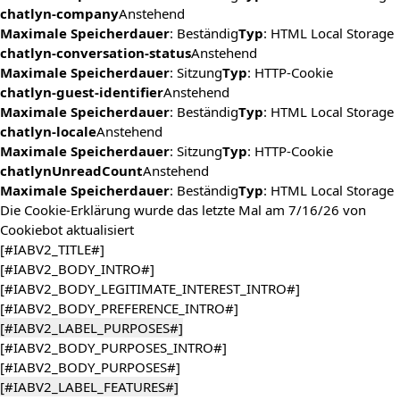
chatlyn-company
Anstehend
Maximale Speicherdauer
: Beständig
Typ
: HTML Local Storage
chatlyn-conversation-status
Anstehend
Maximale Speicherdauer
: Sitzung
Typ
: HTTP-Cookie
chatlyn-guest-identifier
Anstehend
Maximale Speicherdauer
: Beständig
Typ
: HTML Local Storage
chatlyn-locale
Anstehend
Maximale Speicherdauer
: Sitzung
Typ
: HTTP-Cookie
chatlynUnreadCount
Anstehend
Maximale Speicherdauer
: Beständig
Typ
: HTML Local Storage
Die Cookie-Erklärung wurde das letzte Mal am 7/16/26 von
Cookiebot
aktualisiert
[#IABV2_TITLE#]
[#IABV2_BODY_INTRO#]
[#IABV2_BODY_LEGITIMATE_INTEREST_INTRO#]
[#IABV2_BODY_PREFERENCE_INTRO#]
[#IABV2_LABEL_PURPOSES#]
[#IABV2_BODY_PURPOSES_INTRO#]
[#IABV2_BODY_PURPOSES#]
[#IABV2_LABEL_FEATURES#]