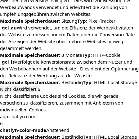
zwischen den Websites navigiert - Dies wird zur Messung des
Werbeaufwands verwendet und erleichtert die Zahlung von
Empfehlungsgebühren zwischen Websites.
Maximale Speicherdauer
: Sitzung
Typ
: Pixel-Tracker
_gcl_au
Wird verwendet, um die Effizienz der Werbeaktivitäten
der Website zu messen, indem Daten über die Conversion-Rate
der Anzeigen der Website über mehrere Websites hinweg
gesammelt werden.
Maximale Speicherdauer
: 3 Monate
Typ
: HTTP-Cookie
_gcl_ls
Verfolgt die Konversionsrate zwischen dem Nutzer und
den Werbebannern auf der Website - Dies dient der Optimierung
der Relevanz der Werbung auf der Website.
Maximale Speicherdauer
: Beständig
Typ
: HTML Local Storage
Nicht klassifiziert
6
Nicht klassifizierte Cookies sind Cookies, die wir gerade
versuchen zu klassifizieren, zusammen mit Anbietern von
individuellen Cookies.
app.chatlyn.com
6
chatlyn-color-mode
Anstehend
Maximale Speicherdauer
: Beständig
Typ
: HTML Local Storage