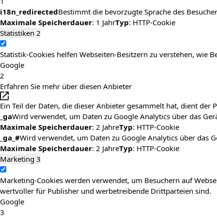
1
i18n_redirected
Bestimmt die bevorzugte Sprache des Besuchers
Maximale Speicherdauer
: 1 Jahr
Typ
: HTTP-Cookie
Statistiken
2
Statistik-Cookies helfen Webseiten-Besitzern zu verstehen, wi
Google
2
Erfahren Sie mehr über diesen Anbieter
Ein Teil der Daten, die dieser Anbieter gesammelt hat, dient de
_ga
Wird verwendet, um Daten zu Google Analytics über das Gerä
Maximale Speicherdauer
: 2 Jahre
Typ
: HTTP-Cookie
_ga_#
Wird verwendet, um Daten zu Google Analytics über das G
Maximale Speicherdauer
: 2 Jahre
Typ
: HTTP-Cookie
Marketing
3
Marketing-Cookies werden verwendet, um Besuchern auf Webseiten
wertvoller für Publisher und werbetreibende Drittparteien sind.
Google
3