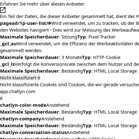
Erfahren Sie mehr über diesen Anbieter
Ein Teil der Daten, die dieser Anbieter gesammelt hat, dient de
pagead/1p-user-list/#
Wird verwendet, um zu tracken, ob der 
den Websites navigiert - Dies wird zur Messung des Werbeaufw
Maximale Speicherdauer
: Sitzung
Typ
: Pixel-Tracker
_gcl_au
Wird verwendet, um die Effizienz der Werbeaktivitäten 
gesammelt werden.
Maximale Speicherdauer
: 3 Monate
Typ
: HTTP-Cookie
_gcl_ls
Verfolgt die Konversionsrate zwischen dem Nutzer und de
Maximale Speicherdauer
: Beständig
Typ
: HTML Local Storage
Nicht klassifiziert
6
Nicht klassifizierte Cookies sind Cookies, die wir gerade versuch
app.chatlyn.com
6
chatlyn-color-mode
Anstehend
Maximale Speicherdauer
: Beständig
Typ
: HTML Local Storage
chatlyn-company
Anstehend
Maximale Speicherdauer
: Beständig
Typ
: HTML Local Storage
chatlyn-conversation-status
Anstehend