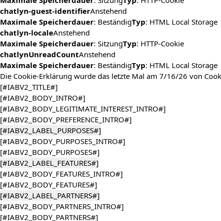
Maximale Speicherdauer
: Sitzung
Typ
: HTTP-Cookie
chatlyn-guest-identifier
Anstehend
Maximale Speicherdauer
: Beständig
Typ
: HTML Local Storage
chatlyn-locale
Anstehend
Maximale Speicherdauer
: Sitzung
Typ
: HTTP-Cookie
chatlynUnreadCount
Anstehend
Maximale Speicherdauer
: Beständig
Typ
: HTML Local Storage
Die Cookie-Erklärung wurde das letzte Mal am 7/16/26 von
Cook
[#IABV2_TITLE#]
[#IABV2_BODY_INTRO#]
[#IABV2_BODY_LEGITIMATE_INTEREST_INTRO#]
[#IABV2_BODY_PREFERENCE_INTRO#]
[#IABV2_LABEL_PURPOSES#]
[#IABV2_BODY_PURPOSES_INTRO#]
[#IABV2_BODY_PURPOSES#]
[#IABV2_LABEL_FEATURES#]
[#IABV2_BODY_FEATURES_INTRO#]
[#IABV2_BODY_FEATURES#]
[#IABV2_LABEL_PARTNERS#]
[#IABV2_BODY_PARTNERS_INTRO#]
[#IABV2_BODY_PARTNERS#]