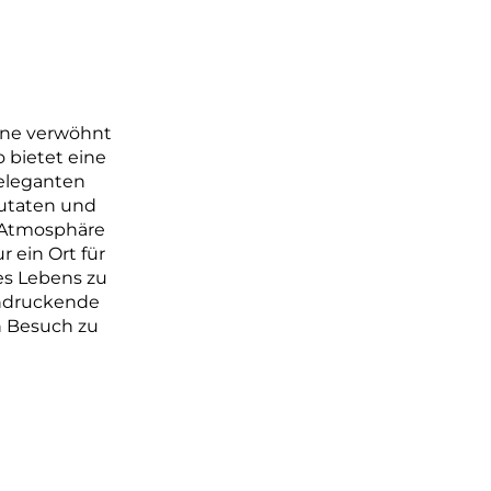
inne verwöhnt 
 bietet eine 
eleganten 
utaten und 
 Atmosphäre 
 ein Ort für 
des Lebens zu 
indruckende 
n Besuch zu 