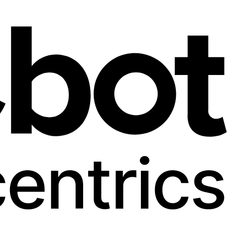
JETZT BUCHEN
De
En