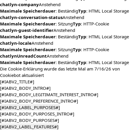
chatlyn-company
Anstehend
Maximale Speicherdauer
: Beständig
Typ
: HTML Local Storage
chatlyn-conversation-status
Anstehend
Maximale Speicherdauer
: Sitzung
Typ
: HTTP-Cookie
chatlyn-guest-identifier
Anstehend
Maximale Speicherdauer
: Beständig
Typ
: HTML Local Storage
chatlyn-locale
Anstehend
Maximale Speicherdauer
: Sitzung
Typ
: HTTP-Cookie
chatlynUnreadCount
Anstehend
Maximale Speicherdauer
: Beständig
Typ
: HTML Local Storage
Die Cookie-Erklärung wurde das letzte Mal am 7/16/26 von
Cookiebot
aktualisiert
[#IABV2_TITLE#]
[#IABV2_BODY_INTRO#]
[#IABV2_BODY_LEGITIMATE_INTEREST_INTRO#]
[#IABV2_BODY_PREFERENCE_INTRO#]
[#IABV2_LABEL_PURPOSES#]
[#IABV2_BODY_PURPOSES_INTRO#]
[#IABV2_BODY_PURPOSES#]
[#IABV2_LABEL_FEATURES#]