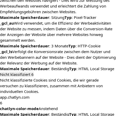
zwischen den Websites navigiert - Dies wird zur Messung des
Werbeaufwands verwendet und erleichtert die Zahlung von
Empfehlungsgebühren zwischen Websites.
Maximale Speicherdauer
: Sitzung
Typ
: Pixel-Tracker
_gcl_au
Wird verwendet, um die Effizienz der Werbeaktivitäten
der Website zu messen, indem Daten über die Conversion-Rate
der Anzeigen der Website über mehrere Websites hinweg
gesammelt werden.
Maximale Speicherdauer
: 3 Monate
Typ
: HTTP-Cookie
_gcl_ls
Verfolgt die Konversionsrate zwischen dem Nutzer und
den Werbebannern auf der Website - Dies dient der Optimierung
der Relevanz der Werbung auf der Website.
Maximale Speicherdauer
: Beständig
Typ
: HTML Local Storage
Nicht klassifiziert
6
Nicht klassifizierte Cookies sind Cookies, die wir gerade
versuchen zu klassifizieren, zusammen mit Anbietern von
individuellen Cookies.
app.chatlyn.com
6
chatlyn-color-mode
Anstehend
Maximale Speicherdauer
: Beständig
Typ
: HTML Local Storage