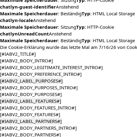
Maximale Speicherdauer
: Sitzung
Typ
: HTTP-Cookie
chatlyn-guest-identifier
Anstehend
Maximale Speicherdauer
: Beständig
Typ
: HTML Local Storage
chatlyn-locale
Anstehend
Maximale Speicherdauer
: Sitzung
Typ
: HTTP-Cookie
chatlynUnreadCount
Anstehend
Maximale Speicherdauer
: Beständig
Typ
: HTML Local Storage
Die Cookie-Erklärung wurde das letzte Mal am 7/16/26 von
Cook
[#IABV2_TITLE#]
[#IABV2_BODY_INTRO#]
[#IABV2_BODY_LEGITIMATE_INTEREST_INTRO#]
[#IABV2_BODY_PREFERENCE_INTRO#]
[#IABV2_LABEL_PURPOSES#]
[#IABV2_BODY_PURPOSES_INTRO#]
[#IABV2_BODY_PURPOSES#]
[#IABV2_LABEL_FEATURES#]
[#IABV2_BODY_FEATURES_INTRO#]
[#IABV2_BODY_FEATURES#]
[#IABV2_LABEL_PARTNERS#]
[#IABV2_BODY_PARTNERS_INTRO#]
[#IABV2_BODY_PARTNERS#]