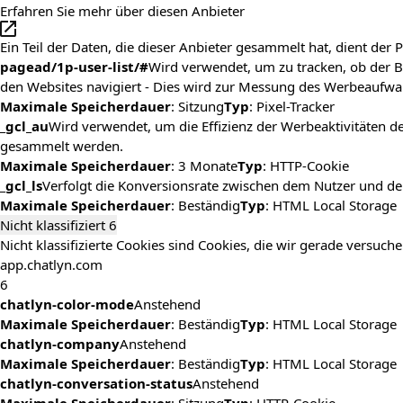
Erfahren Sie mehr über diesen Anbieter
Ein Teil der Daten, die dieser Anbieter gesammelt hat, dient de
pagead/1p-user-list/#
Wird verwendet, um zu tracken, ob der 
den Websites navigiert - Dies wird zur Messung des Werbeaufw
Maximale Speicherdauer
: Sitzung
Typ
: Pixel-Tracker
_gcl_au
Wird verwendet, um die Effizienz der Werbeaktivitäten 
gesammelt werden.
Maximale Speicherdauer
: 3 Monate
Typ
: HTTP-Cookie
_gcl_ls
Verfolgt die Konversionsrate zwischen dem Nutzer und de
Maximale Speicherdauer
: Beständig
Typ
: HTML Local Storage
Nicht klassifiziert
6
Nicht klassifizierte Cookies sind Cookies, die wir gerade versuch
app.chatlyn.com
6
chatlyn-color-mode
Anstehend
Maximale Speicherdauer
: Beständig
Typ
: HTML Local Storage
chatlyn-company
Anstehend
Maximale Speicherdauer
: Beständig
Typ
: HTML Local Storage
chatlyn-conversation-status
Anstehend