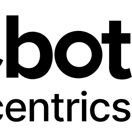
JETZT BUCHEN
De
En