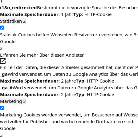
1
i18n_redirected
Bestimmt die bevorzugte Sprache des Besuchers
Maximale Speicherdauer
: 1 Jahr
Typ
: HTTP-Cookie
Statistiken
2
Statistik-Cookies helfen Webseiten-Besitzern zu verstehen, wi
Google
2
Erfahren Sie mehr über diesen Anbieter
Ein Teil der Daten, die dieser Anbieter gesammelt hat, dient de
_ga
Wird verwendet, um Daten zu Google Analytics über das Gerä
Maximale Speicherdauer
: 2 Jahre
Typ
: HTTP-Cookie
_ga_#
Wird verwendet, um Daten zu Google Analytics über das G
Maximale Speicherdauer
: 2 Jahre
Typ
: HTTP-Cookie
Marketing
3
Marketing-Cookies werden verwendet, um Besuchern auf Webseiten
wertvoller für Publisher und werbetreibende Drittparteien sind.
Google
3